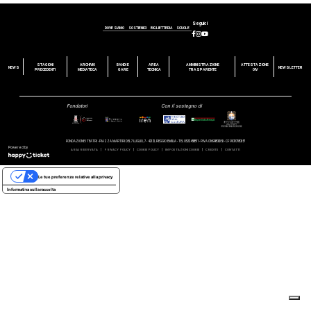
Seguici
DOVE SIAMO
SOSTIENICI
BIGLIETTERIA
SCUOLE
STAGIONI
ARCHIVIO
BANDI E
AREA
AMMINISTRAZIONE
ATTESTAZIONE
NEWS
NEWSLETTER
PRECEDENTI
MEDIATECA
GARE
TECNICA
TRASPARENTE
OIV
Fondatori
Con il sostegno di
FONDAZIONE I TEATRI - PIAZZA MARTIRI DEL 7 LUGLIO, 7 - 42121, REGGIO EMILIA - TEL 0522 458811 - P.IVA 01699800353 - CF 91070780357
Powered by
|
|
|
|
|
AREA RISERVATA
PRIVACY POLICY
COOKIE POLICY
IMPOSTAZIONI COOKIE
CREDITS
CONTATTI
Le tue preferenze relative alla privacy
Informativa sulla raccolta